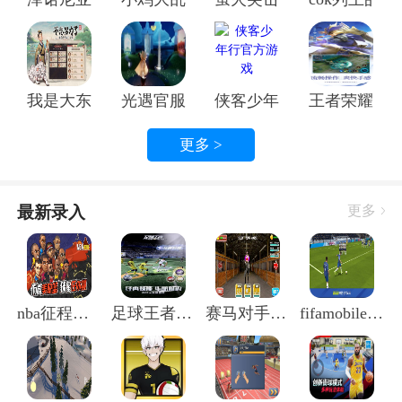
1. 湖人队：湖人队在新赛季拥有强大的阵容，有望在新
赛季争夺总冠军。
2. 凯尔特人队：凯尔特人队在新赛季保留了核心阵容，
同时引进了实力球员，有望在新赛季取得更好的成绩。
我是大东家手游官方正版
光遇官服光遇官服
侠客少年行官方游戏
王者荣耀官
3. 勇士队：勇士队虽然失去了杜兰特和汤普森，但球队
更多 >
依然拥有库里和格林等实力球员，有望在新赛季保持竞
争力。
四、新赛季的悬念与期待
最新录入
更多
新赛季的NBA充满了悬念与期待，以下是一些值得关注
的话题：
1. 总冠军归属：新赛季的总冠军将花落谁家，是湖人
nba征程最新版
足球王者正版
赛马对手明星(horse racing rival stars)
fifamobile国际服
队、凯尔特人队还是勇士队，让我们拭目以待。
2. 最佳球员：新赛季的最佳球员将是谁，是库里、詹姆
斯还是哈登，让我们共同见证。
3. 最佳新秀：新赛季的最佳新秀又将是谁，是特雷·