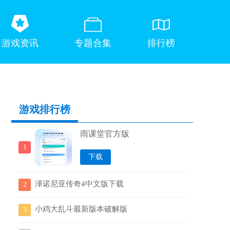
游戏资讯
专题合集
排行榜
游戏排行榜
雨课堂官方版
1
下载
泽诺尼亚传奇4中文版下载
2
小鸡大乱斗最新版本破解版
3