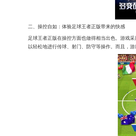
二、操控自如：体验足球王者正版带来的快感
足球王者正版在操控方面也做得相当出色。游戏采
以轻松地进行传球、射门、防守等操作。而且，游