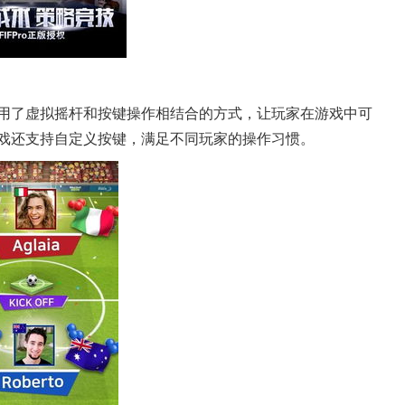
用了虚拟摇杆和按键操作相结合的方式，让玩家在游戏中可
戏还支持自定义按键，满足不同玩家的操作习惯。