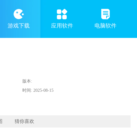
游戏下载
应用软件
电脑软件
版本:
时间: 2025-08-15
16:58:07
图
猜你喜欢