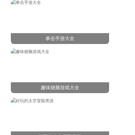
拳击手游大全
趣味烧脑游戏大全