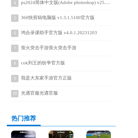
ps2024简体中文版(Adobe photoshop) v25.12.0.806
4
360快剪辑电脑版 v1.3.1.5100官方版
5
鸿合录课助手官方版 v4.0.1.20231203
6
萤火突击手游萤火突击手游
7
cok列王的纷争官方版
8
我是大东家手游官方正版
9
光遇官服光遇官服
10
热门推荐