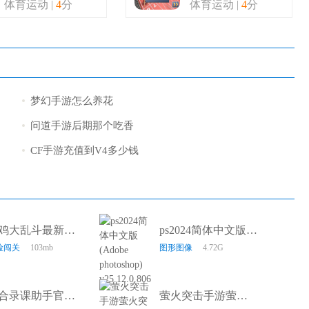
体育运动 |
4
分
体育运动 |
4
分
梦幻手游怎么养花
问道手游后期那个吃香
CF手游充值到V4多少钱
小鸡大乱斗最新版本破解版
ps2024简体中文版(Adobe photoshop) v25.12.0.806
险闯关
103mb
图形图像
4.72G
鸿合录课助手官方版 v4.0.1.20231203
萤火突击手游萤火突击手游