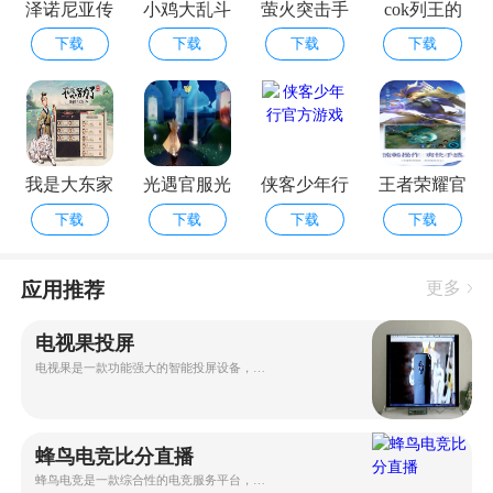
泽诺尼亚传
小鸡大乱斗
萤火突击手
cok列王的
下载
下载
下载
下载
奇4中文版
最新版本破
游萤火突击
纷争官方版
下载
解版
手游
我是大东家
光遇官服光
侠客少年行
王者荣耀官
下载
下载
下载
下载
手游官方正
遇官服
官方游戏
方正版
版
应用推荐
更多
电视果投屏
电视果是一款功能强大的智能投屏设备，能够将手机、电脑等设备上的
蜂鸟电竞比分直播
蜂鸟电竞是一款综合性的电竞服务平台，提供详尽的电子竞技赛事数据