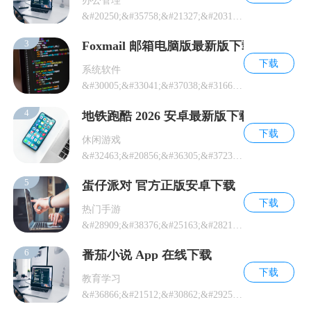
&#20250;&#35758;&#21327;&#20316;&#24037;&#20855;&#30340;&#30
3
Foxmail 邮箱电脑版最新版下载
下载
系统软件
&#30005;&#33041;&#37038;&#31665;&#24037;&#20855;&#30340;&#23
4
地铁跑酷 2026 安卓最新版下载
下载
休闲游戏
&#32463;&#20856;&#36305;&#37239;&#28216;&#25103;&#30340;&#26
5
蛋仔派对 官方正版安卓下载
下载
热门手游
&#28909;&#38376;&#25163;&#28216;&#19979;&#36733;&#19982;&#26
6
番茄小说 App 在线下载
下载
教育学习
&#36866;&#21512;&#30862;&#29255;&#26102;&#38388;&#38405;&#35