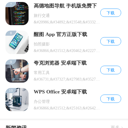
7
高德地图导航 手机版免费下
下载
旅行交通
&#20986;&#34892;&#23548;&#33322;&#31867;&#24212;&#29992;&#30
8
醒图 App 官方正版下载
下载
拍照摄影
&#36866;&#21512;&#20462;&#22270;&#21644;&#26085;&#24120;&#32
9
夸克浏览器 安卓端下载
下载
常用工具
&#36731;&#37327;&#27983;&#35272;&#22120;&#30340;&#23433;&#35
10
WPS Office 安卓端下载
下载
办公管理
&#36866;&#21512;&#25163;&#26426;&#21150;&#20844;&#22330;&#26
更多