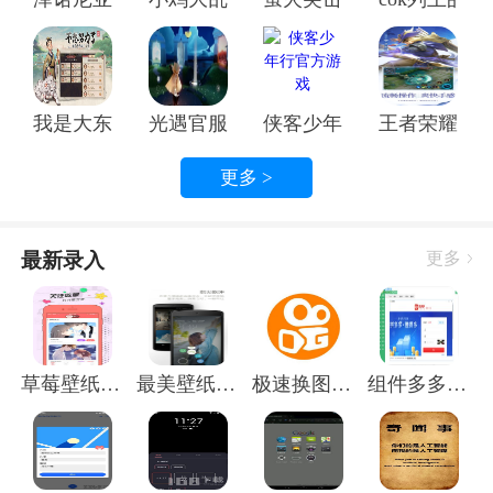
草莓壁纸的风格多种多样，总有一款能触动你的心弦。
我是大东家手游官方正版
光遇官服光遇官服
侠客少年行官方游戏
王者荣耀官
1. 可爱风：草莓的可爱形象，总是让人忍不住想要拥
更多 >
抱。这类草莓壁纸通常以卡通形象为主，色彩鲜艳，充
满活力。
2. 清新风：草莓的清新气息，让人联想到春天的田野。
最新录入
更多
这类草莓壁纸以绿色、粉色为主色调，给人一种舒适的
感觉。
3. 浪漫风：草莓是爱情的象征，这类草莓壁纸通常以浪
漫的背景和草莓元素相结合，让人感受到爱情的甜蜜。
草莓壁纸手机壁纸app
最美壁纸锁屏手机版
极速换图标官方正版
组件多多正版软件
草莓壁纸，让你的手机更有个性
想要让你的手机更有个性，草莓壁纸可是不可或缺的元
素。以下是一些使用草莓壁纸的小技巧：