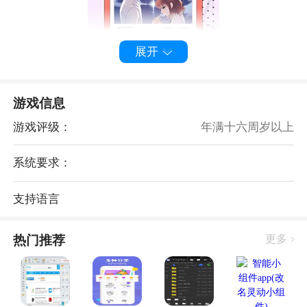
展开
草莓，这个红彤彤的小家伙，不仅味道鲜美，更是浪漫
的象征。在手机壁纸的世界里，草莓壁纸以其独特的魅
力，吸引了无数人的目光。那些或可爱、或优雅、或神
游戏信息
秘的草莓图案，仿佛在诉说着一个个甜蜜的故事。
游戏评级：
年满十六周岁以上
草莓壁纸APP，你的私人壁纸库
系统要求：
支持语言
热门推荐
更多