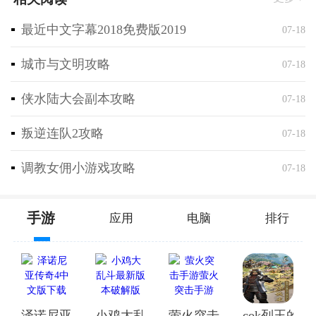
与草莓相关的壁纸，如草莓田野、草莓蛋糕等，让人仿
最近中文字幕2018免费版2019
07-18
佛置身于一个甜蜜的世界。
城市与文明攻略
草莓壁纸，风格多样，总有一款适合你
07-18
侠水陆大会副本攻略
07-18
叛逆连队2攻略
07-18
调教女佣小游戏攻略
07-18
手游
应用
电脑
排行
泽诺尼亚传奇4中文版下载
小鸡大乱斗最新版本破解版
萤火突击手游萤火突击手
cok列王的