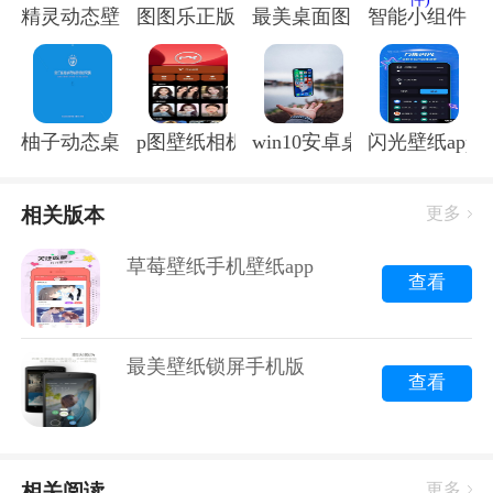
精灵动态壁纸软件(小精灵壁纸)
图图乐正版
最美桌面图标app
智能小组件ap
柚子动态桌面app
p图壁纸相机软件(改名p图秀秀)
win10安卓桌面app
闪光壁纸app
想要找到心仪的草莓壁纸，手机壁纸APP可是必不可少
的工具。市面上有很多优秀的草莓壁纸APP，它们不仅
提供了丰富的草莓图案，还支持个性化定制，让你轻松
相关版本
更多
打造独一无二的手机桌面。
草莓壁纸手机壁纸app
1. 草莓乐园：这款APP以草莓为主题，收录了大量的草
查看
莓壁纸，从草莓的实物到草莓的卡通形象，应有尽有。
而且，它还支持实时更新，让你随时都能看到最新的草
最美壁纸锁屏手机版
莓壁纸。
查看
2. 草莓日记：这款APP不仅提供草莓壁纸，还加入了日
记功能，让你在欣赏草莓美景的同时，记录下生活中的
点点滴滴。
相关阅读
更多
3. 草莓小镇：这款APP以草莓小镇为背景，提供了许多