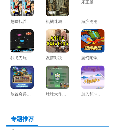
趣味找茬达人
机械迷城手机免费版完整版
海滨消消乐正版
我飞刀玩得贼6手游
友情对决最新版
魔幻陀螺对决游戏
放置奇兵华为版
球球大作战怀旧服
加入和冲突3d
专题推荐