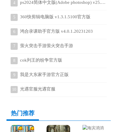
ps2024简体中文版(Adobe photoshop) v25.12.0.806
4
360快剪辑电脑版 v1.3.1.5100官方版
5
鸿合录课助手官方版 v4.0.1.20231203
6
萤火突击手游萤火突击手游
7
cok列王的纷争官方版
8
我是大东家手游官方正版
9
光遇官服光遇官服
10
热门推荐