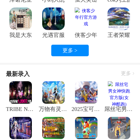
二、游戏特色与玩法
我是大东家手游官方正版
光遇官服光遇官服
侠客少年行官方游戏
王者荣耀官
更多 >
最新录入
更多
TRIBE NINE:战极死游国际服作为一款3D动作RPG，其
玩法和特色可谓是独树一帜。首先，游戏的世界观和角
色设定都非常独特，由《弹丸论破》制作团队担任世界
TRIBE NINE:战极死游国际服
万物有灵官方版
2025宝可梦大集结国际服最新版本
屌丝宅男女神快跑官方版(女神酷跑)
观原案，为玩家带来了全新的视觉体验。其次，游戏的
美术视觉和配乐都非常精致，让人仿佛置身于一个充满
奇幻色彩的世界。