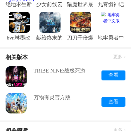
绝地求生新国度手机版(pubgnewstate)
少女前线云图计划手游
猎魔世界最新版
九霄缳神记游
合，创造出一种身临其境的感觉。
发行信息
游戏将于2025年2月20日全球上市，玩家可以通过App
Store或Google Play进行预订。
bvn琳墨改
献给终末的歌谣手游
刀刀千倍爆传奇
地牢勇者中文
希望这些信息对你了解《TRIBE NINE:战极死游》有所
帮助！哇哦，小伙伴们，你们有没有听说最近那款超级
酷炫的3D动作RPG游戏《TRIBE NINE：战极死游》
相关版本
更多
呢？没错，就是那个由Akatsuki Games Inc.和Tookyo
TRIBE NINE:战极死游国际服
Games联手打造的力作！现在，这款游戏已经在全球范
查看
围内开启了同步事前预约，而且，它就是即将横扫国际
服的TRIBE NINE:战极死游国际服！准备好迎接这场刺
激的冒险了吗？那就跟我一起，从多个角度来探索这个
万物有灵官方版
查看
即将到来的游戏盛宴吧！
一、世界观与故事背景
相关阅读
更多