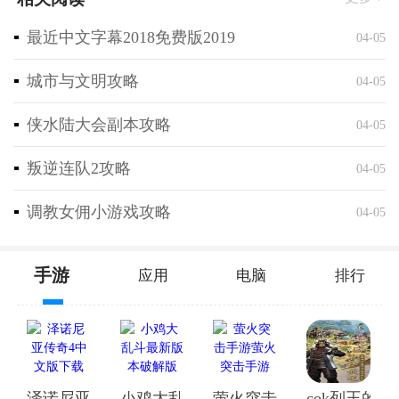
最近中文字幕2018免费版2019
04-05
城市与文明攻略
04-05
侠水陆大会副本攻略
04-05
叛逆连队2攻略
04-05
想象你来到了一个近未来的东京，这里不再是熟悉的繁
调教女佣小游戏攻略
04-05
华都市，而是一个被不合理所支配的新东京。在这个世
界里，一个戴着面具的神秘男子ZERO，通过残酷的“战
极游戏”（ExtremeGames）来统治整个城市。为了反抗
手游
应用
电脑
排行
ZERO的统治，一群勇敢的少年少女们组成了反抗组
织，他们将在生死之间展开一场激烈的战斗。而
《TRIBE NINE：战极死游》的故事，就是围绕这些反
抗者们展开的。
泽诺尼亚传奇4中文版下载
小鸡大乱斗最新版本破解版
萤火突击手游萤火突击手
cok列王的