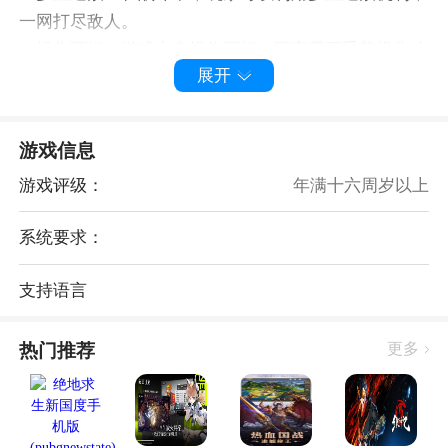
一网打尽敌人。
3. 操作面板：游戏中有操作面板，玩家需要妥善操作才
展开
能到达目的地。
4. 居民委托：帮助解决居民的委托，可以获得报酬。
5. 地下城探险：每次进入构造都会变化的地下城中，玩
游戏信息
家或许可以获得贵重物品。
游戏评级：
年满十六周岁以上
6. 角色与技能：每个角色都有独特的技能和特点，玩家
需要利用角色的特殊技能与战斗策略进行紧张的对抗。
系统要求：
7. 高互动性：游戏设有丰富的玩家社群系统，玩家可以
组队互助，在对抗赛中展现自己，形成独特的电子竞技
支持语言
文化。
游戏体验
热门推荐
更多
《TRIBE NINE:战极死游》不仅继承了经典RPG元素，
还融入了紧张刺激的战斗机制，力求为玩家带来无与伦
比的游戏体验。游戏的图形渲染和物理引擎为玩家提供
了高临场感的环境，华丽的战斗场面与动感的音乐相结