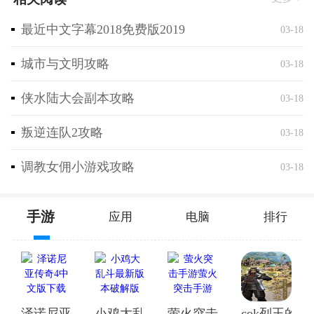
性。
迷你世界新世界版本为玩家提供了一个充满想象力和创
最近中文字幕2018免费版2019
03-18
造力的游戏世界，玩家可以在这里自由探索、创造和冒
城市与文明攻略
险，享受无尽的乐趣。哇哦，亲爱的迷你世界探险者
03-18
们，准备好踏上一段全新的冒险之旅了吗？迷你世界新
侠水陆大会副本攻略
03-18
世界版本已经悄然降临，让我们一起揭开它的神秘面
纱，探索这个充满惊喜的虚拟世界吧！
叛逆连队2攻略
03-18
海洋奇遇：深海探险等你来
调教女佣小游戏攻略
03-18
迷你世界新世界版本中，最引人注目的莫过于海洋版本
的更新。想象你将踏上一艘小船，扬帆起航，探索那深
手游
应用
电脑
排行
不见底的海洋世界。这里有五彩斑斓的珊瑚礁，有神秘
的海洋生物，还有隐藏在深海中的宝藏等你去发掘。
在这个版本中，你将遇到各种奇特的海洋生物，比如会
喷火的章鱼、会跳舞的海豚，还有那神秘的深海巨兽。
它们不仅会给你带来挑战，还会成为你冒险路上的伙
泽诺尼亚传奇4中文版下载
小鸡大乱斗最新版本破解版
萤火突击手游萤火突击手
cok列王的