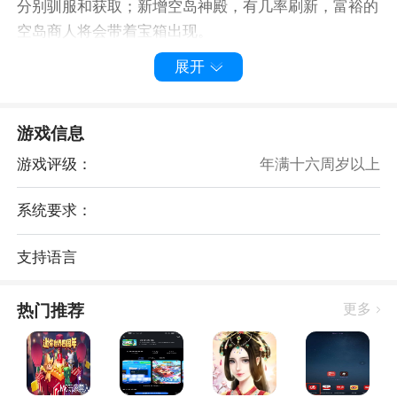
分别驯服和获取；新增空岛神殿，有几率刷新，富裕的
空岛商人将会带着宝箱出现。
2. 星球挑战：
展开
新增星站，可实现星球传送；迷拉星、烈焰星、萌眼星
均设有星球挑战，通过挑战获得圣物后，即可前往火山
挑战虚空幻影BOSS。
游戏信息
3. 符文镶嵌：
游戏评级：
年满十六周岁以上
新增三种符文矿石，已鉴定的符文石可镶嵌到道具，增
强道具的属性。
系统要求：
4. 全息投影装置：
右键使用可观看迷你新世界漫画简介。
支持语言
5. 星球传送券：
使用后可回到当前所在星球的家的位置。
热门推荐
更多
6. 三角门残片：
移动传送道具，使用后可直接消耗道具。
游戏亮点