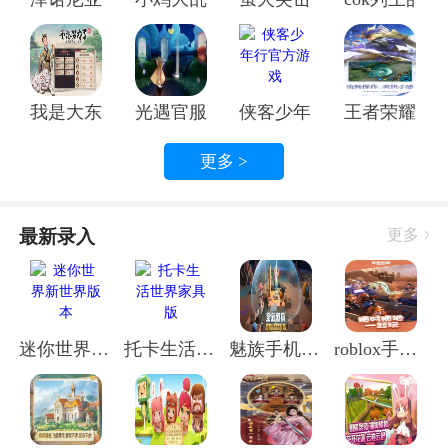
伴。别忘了，收集海洋生物的蛋，孵化出属于自己的海
洋宠物，让你的冒险之旅更加精彩！
自由生存：沙盒世界的无限可能
我是大东家手游官方正版
光遇官服光遇官服
侠客少年行官方游戏
王者荣耀官
更多 >
最新录入
更多
迷你世界新世界版本
托卡生活世界家具版
魅族手机版迷你世界最新版本
roblox手机版安装中文版