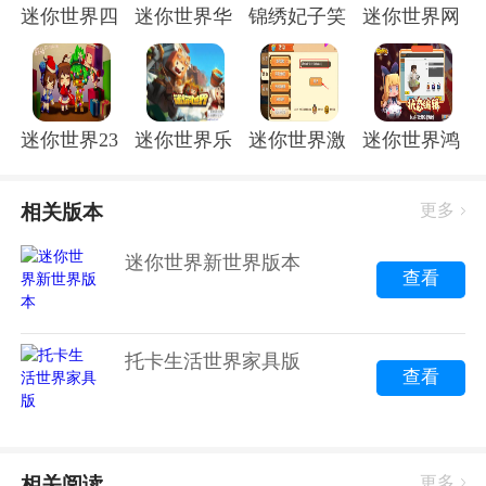
1. 高度自由的创作空间：玩家可以根据自己的想象力和
迷你世界四周年版本
迷你世界华为平台版
锦绣妃子笑游戏
迷你世界网易
创造力，创建出独一无二的游戏世界。
2. 丰富的游戏道具：新增更强大的武器和有趣的装饰物
品，丰富了游戏内容。
3. 全新的游戏场景：新增神秘的地下城、梦幻的花园、
迷你世界233版乐园
迷你世界乐视版
迷你世界激活码版手机版
迷你世界鸿蒙
辽阔的草原等场景，增加了游戏的可玩性和趣味性。
4. 优化机制：提高了游戏的流畅性和稳定性，增强了游
相关版本
更多
戏的公平性。
特色玩法
迷你世界新世界版本
查看
1. 火山地形：全新的火山地形带来了新的冒险体验，玩
家可以在这里发现新的矿石和生物，如焱焱蟹和熔岩巨
人。
托卡生活世界家具版
2. 空岛地形：玩家可以通过水流游上空岛，探索空岛神
查看
殿和收集稀有资源。
3. 角色扮演：玩家可以选择不同初始角色，每个角色都
有独特的特长和激活条件，增加了游戏的多样性和挑战
相关阅读
更多