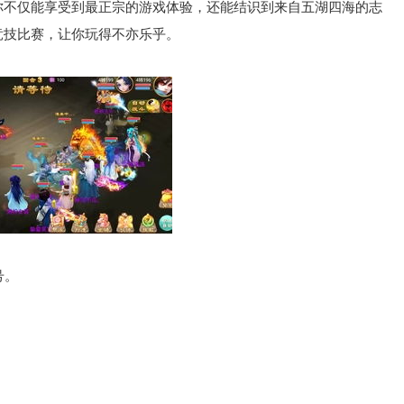
你不仅能享受到最正宗的游戏体验，还能结识到来自五湖四海的志
竞技比赛，让你玩得不亦乐乎。
号。