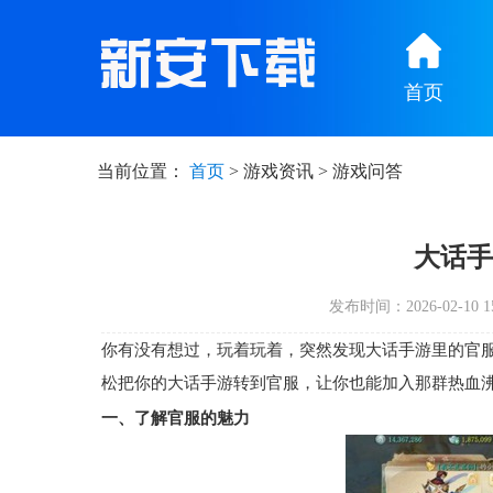
首页
当前位置：
首页
>
游戏资讯
>
游戏问答
大话手
发布时间：2026-02-10 15
你有没有想过，玩着玩着，突然发现大话手游里的官
松把你的大话手游转到官服，让你也能加入那群热血
一、了解官服的魅力