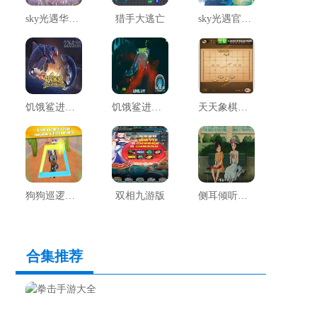
sky光遇华为版
猎手大逃亡
sky光遇官方正版
饥饿鲨进化哥斯拉中文版
饥饿鲨进化幽灵鲨官方版
天天象棋单机游戏
狗狗巡逻队游戏
双相九游版
侧耳倾听官方版
合集推荐