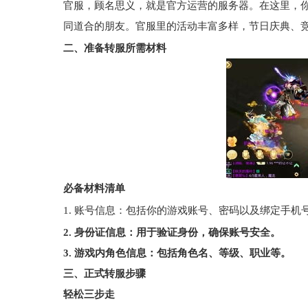
官服，顾名思义，就是官方运营的服务器。在这里，
同道合的朋友。官服里的活动丰富多样，节日庆典、
二、准备转服所需材料
必备材料清单
1. 账号信息：包括你的游戏账号、密码以及绑定手机
2. 身份证信息：用于验证身份，确保账号安全。
3. 游戏内角色信息：包括角色名、等级、职业等。
三、正式转服步骤
轻松三步走