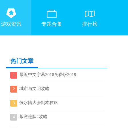
游戏资讯
专题合集
排行榜
热门文章
最近中文字幕2018免费版2019
1
城市与文明攻略
2
侠水陆大会副本攻略
3
叛逆连队2攻略
4